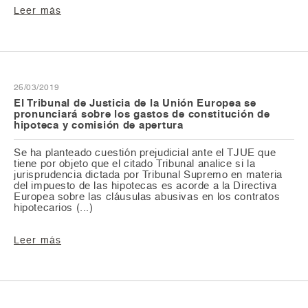
Leer más
La Audiencia de Madrid condena a Bankinter a devolver 6.439 €
Golpe del Tribunal Supremo a Bankinter: otra sentencia contra las
Nueva condena frente a Banco Popular por la venta de acciones
ENERO (2)
por la comercialización de un SWAP
hipotecas multidivisa
La cláusula del Interés de Demora también es abusiva
¿Cómo reclamar indemnización por caída en vía pública?
MUY IMPORTANTE: El Tribunal Constitucional ampara a las
¿Qué sabes de la plusvalía municipal?
Condena al Banco Popular por la venta de acciones
personas que han perdido sus casas
Giro de tuercas por el Tribunal Supremo
Nueva condena a CAIXABANK por la Hipoteca Multidivisa
La Comisión Europea considera abusivos los acuerdos de
26/03/2019
novación y transacción sobre la cláusula suelo
El Tribunal de Justicia de la Unión Europea se
La Diputación Foral de Vizcaya debe responder por la muerte de
pronunciará sobre los gastos de constitución de
un ciclista por el mal estado del asfalto
hipoteca y comisión de apertura
Se ha planteado cuestión prejudicial ante el TJUE que
tiene por objeto que el citado Tribunal analice si la
jurisprudencia dictada por Tribunal Supremo en materia
del impuesto de las hipotecas es acorde a la Directiva
Europea sobre las cláusulas abusivas en los contratos
hipotecarios (...)
Leer más