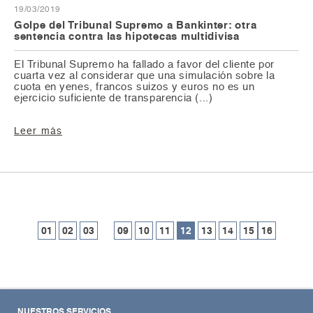
19/03/2019
Golpe del Tribunal Supremo a Bankinter: otra
sentencia contra las hipotecas multidivisa
El Tribunal Supremo ha fallado a favor del cliente por
cuarta vez al considerar que una simulación sobre la
cuota en yenes, francos suizos y euros no es un
ejercicio suficiente de transparencia (...)
Leer más
....
01
02
03
09
10
11
12
13
14
15
16
NUESTROS SERVICIOS