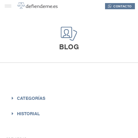
CONTACTO
BLOG
CATEGORÍAS
ACCIDENTES (10)
HISTORIAL
IMPUESTOS (11)
AEROLINEAS (6)
2022 (1)
BANCOS (40)
ENERO (1)